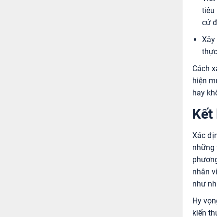
tiêu
cứ đ
Xây 
thực
Cách x
hiện mụ
hay khô
Kết
Xác địn
những t
phương
nhân v
như nh
Hy vọn
kiến th