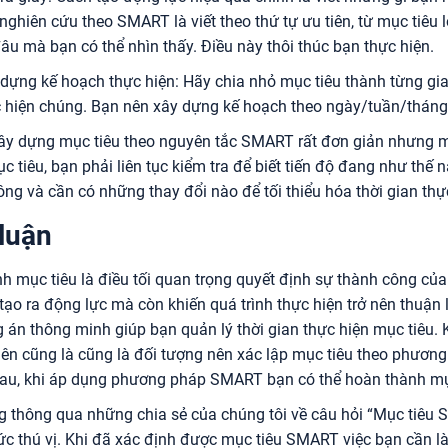
 nghiên cứu theo SMART là viết theo thứ tự ưu tiên, từ mục tiêu
âu mà bạn có thể nhìn thấy. Điều này thôi thúc bạn thực hiện.
dựng kế hoạch thực hiện: Hãy chia nhỏ mục tiêu thành từng gi
 hiện chúng. Bạn nên xây dựng kế hoạch theo ngày/tuần/tháng
ây dựng mục tiêu theo nguyên tắc SMART rất đơn giản nhưng ma
c tiêu, bạn phải liên tục kiểm tra để biết tiến độ đang như thế n
ng và cần có những thay đổi nào để tối thiểu hóa thời gian thự
 luận
h mục tiêu là điều tối quan trọng quyết định sự thành công củ
ạo ra động lực mà còn khiến quá trình thực hiện trở nên thuận 
 án thông minh giúp bạn quản lý thời gian thực hiện mục tiêu. 
iên cũng là cũng là đối tượng nên xác lập mục tiêu theo phương
au, khi áp dụng phương pháp SMART bạn có thể hoàn thành mụ
g thông qua những chia sẻ của chúng tôi về câu hỏi “Mục tiêu 
ức thú vị. Khi đã xác định được mục tiêu SMART việc bạn cần là