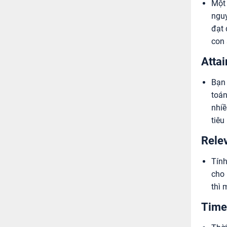
Một 
nguy
đạt 
con 
Attai
Bạn 
toán
nhiề
tiêu
Relev
Tính
cho 
thì 
Time