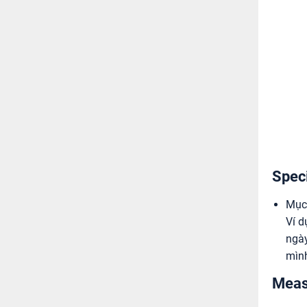
Speci
Mục 
Ví d
ngày
mình
Meas