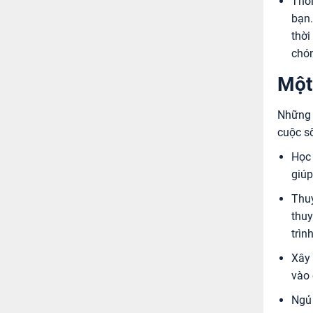
Thời
bạn.
thời
chó
Một
Những 
cuộc s
Học 
giúp
Thuy
thuy
trìn
Xây 
vào 
Ngủ 