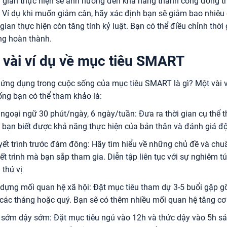
 gian thực hiện sẽ ảnh hưởng đến khả năng thành công đồng th
 Ví dụ khi muốn giảm cân, hãy xác định bạn sẽ giảm bao nhiêu
 gian thực hiện còn tăng tính kỷ luật. Bạn có thể điều chỉnh thờ
ng hoàn thành.
 vài ví dụ về mục tiêu SMART
ứng dụng trong cuộc sống của mục tiêu SMART là gì? Một vài v
ống bạn có thể tham khảo là:
ngoại ngữ 30 phút/ngày, 6 ngày/tuần: Đưa ra thời gian cụ thể t
 bạn biết được khả năng thực hiện của bản thân và đánh giá độ
ết trình trước đám đông: Hãy tìm hiểu về những chủ đề và chu
ết trình mà bạn sắp tham gia. Diễn tập liên tục với sự nghiêm 
h thú vị
dựng mối quan hệ xã hội: Đặt mục tiêu tham dự 3-5 buổi gặp gỡ,
các tháng hoặc quý. Bạn sẽ có thêm nhiều mối quan hệ tăng cơ h
sớm dậy sớm: Đặt mục tiêu ngủ vào 12h và thức dậy vào 5h sá