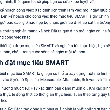
g minh, thói quen tốt sẽ giúp bạn có sức khỏe tuyệt vời
kế hoạch công việc: Xác định lịch trình làm việc mỗi ngày giúp 
 Lên kế hoạch cho công việc theo mục tiêu SMART là gì? Chính l
gửi báo cáo, giờ nào họp bộ phận, giờ nào đi khảo sát thị trường
 chứng nghiện mạng xã hội: Đặt ra quy định mỗi ngày online f
g công việc khác.
thiết lập được mục tiêu SMART và nghiêm túc thực hiện, bạn sẽ
n thân, chất lượng cuộc sống sẽ ngày một tốt hơn.
h đặt mục tiêu SMART
 biết mục tiêu SMART là gì bạn có thể tự xây dựng một mô hình
 vào 5 yếu tố Specific, Measurable, Attainable, Relevant và Ti
 hướng mục tiêu: Hãy xác định bạn đang muốn gì,. Khi xác địn
và thực tế đồng thời có thời gian thực hiện. Tuân theo từng quy 
tiêu.
 ra giấy: Cách tạo động lực hiệu quả chính là viết những gì bạn