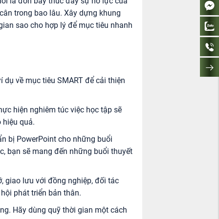
ời là đòn bẩy thúc đẩy sự nỗ lực của
 cân trong bao lâu. Xây dựng khung
i gian sao cho hợp lý để mục tiêu nhanh
í dụ về mục tiêu SMART để cải thiện
hực hiện nghiêm túc việc học tập sẽ
 hiệu quả.
ẩn bị PowerPoint cho những buổi
túc, bạn sẽ mang đến những buổi thuyết
 giao lưu với đồng nghiệp, đối tác
ội phát triển bản thân.
ng. Hãy dùng quỹ thời gian một cách