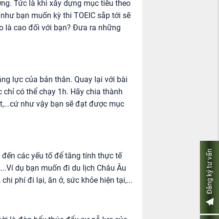
g. Tức là khi xây dựng mục tiêu theo
 như bạn muốn kỳ thi TOEIC sắp tới sẽ
o là cao đối với bạn? Đưa ra những
g lực của bản thân. Quay lại với bài
 chỉ có thể chạy 1h. Hãy chia thành
út,...cứ như vậy bạn sẽ đạt được mục
Đăng ký tư vấn
đến các yếu tố để tăng tính thực tế
,...Ví dụ bạn muốn đi du lịch Châu Âu
i phí đi lại, ăn ở, sức khỏe hiện tại,...