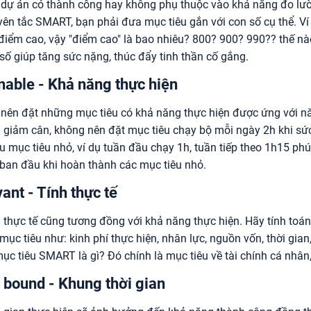
dự án có thành công hay không phụ thuộc vào khả năng đo lườn
ên tắc SMART, bạn phải đưa mục tiêu gắn với con số cụ thể. Ví
điểm cao, vậy "điểm cao" là bao nhiêu? 800? 900? 990?? thế nà
số giúp tăng sức nặng, thúc đẩy tinh thần cố gắng.
nable - Khả năng thực hiện
nên đặt những mục tiêu có khả năng thực hiện được ứng với năn
 giảm cân, không nên đặt mục tiêu chạy bộ mỗi ngày 2h khi sức
u mục tiêu nhỏ, ví dụ tuần đầu chạy 1h, tuần tiếp theo 1h15 ph
 ban đầu khi hoàn thành các mục tiêu nhỏ.
ant - Tính thực tế
 thực tế cũng tương đồng với khả năng thực hiện. Hãy tính toán 
mục tiêu như: kinh phí thực hiện, nhân lực, nguồn vốn, thời gian
mục tiêu SMART là gì? Đó chính là mục tiêu về tài chính cá nhân, ch
 bound - Khung thời gian