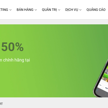
TING
BÁN HÀNG
QUẢN TRỊ
DỊCH VỤ
QUẢNG CÁO
50%
 chính hãng tại
RT