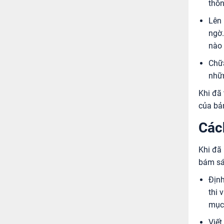
thôn
Lên 
ngờ.
nào 
Chữa
nhữn
Khi đã 
của bả
Các
Khi đã
bám sát
Định
thi 
mục 
Viết