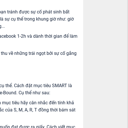
bạn tránh được sự cố phát sinh bất
à sự cụ thể trong khung giờ như: giờ
...
acebook 1-2h và dành thời gian để làm
 thu về những trái ngọt bởi sự cố gắng
 cụ thể. Cách đặt mục tiêu SMART là
me-Bound. Cụ thể như sau:
h mục tiêu hãy cân nhắc đến tính khả
tắc của S, M, A, R, T đồng thời bám sát
 muốn đạt được ra giấy. Cách viết mục