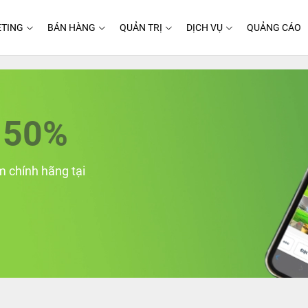
TING
BÁN HÀNG
QUẢN TRỊ
DỊCH VỤ
QUẢNG CÁO
50%
 chính hãng tại