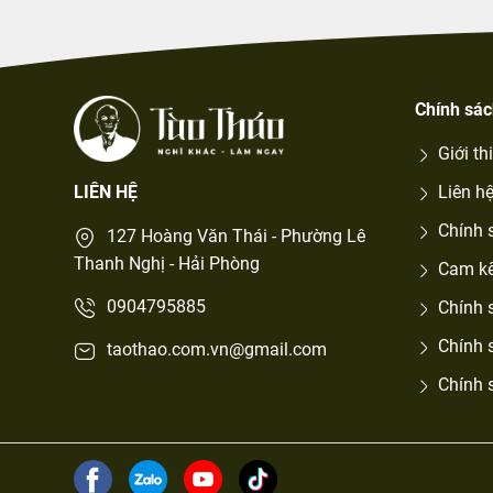
Chính sá
Giới th
LIÊN HỆ
Liên h
Chính 
127 Hoàng Văn Thái - Phường Lê
Thanh Nghị - Hải Phòng
Cam kế
0904795885
Chính 
Chính 
taothao.com.vn@gmail.com
Chính 