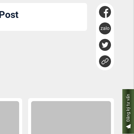
 Post
zalo
Đăng ký tư vấn