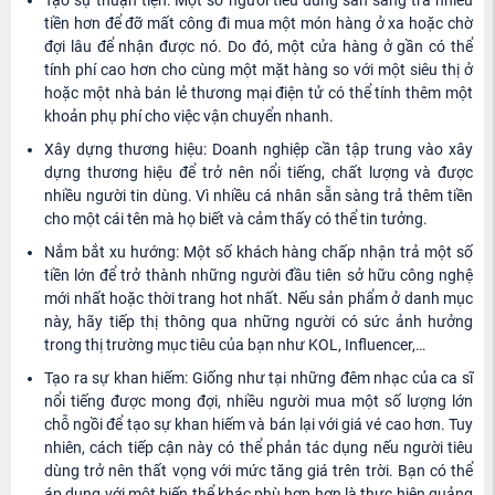
Tạo sự thuận tiện: Một số người tiêu dùng sẵn sàng trả nhiều
tiền hơn để đỡ mất công đi mua một món hàng ở xa hoặc chờ
đợi lâu để nhận được nó. Do đó, một cửa hàng ở gần có thể
tính phí cao hơn cho cùng một mặt hàng so với một siêu thị ở
hoặc một nhà bán lẻ thương mại điện tử có thể tính thêm một
khoản phụ phí cho việc vận chuyển nhanh.
Xây dựng thương hiệu: Doanh nghiệp cần tập trung vào xây
dựng thương hiệu để trở nên nổi tiếng, chất lượng và được
nhiều người tin dùng. Vì nhiều cá nhân sẵn sàng trả thêm tiền
cho một cái tên mà họ biết và cảm thấy có thể tin tưởng.
Nắm bắt xu hướng: Một số khách hàng chấp nhận trả một số
tiền lớn để trở thành những người đầu tiên sở hữu công nghệ
mới nhất hoặc thời trang hot nhất. Nếu sản phẩm ở danh mục
này, hãy tiếp thị thông qua những người có sức ảnh hưởng
trong thị trường mục tiêu của bạn như KOL, Influencer,…
Tạo ra sự khan hiếm: Giống như tại những đêm nhạc của ca sĩ
nổi tiếng được mong đợi, nhiều người mua một số lượng lớn
chỗ ngồi để tạo sự khan hiếm và bán lại với giá vé cao hơn. Tuy
nhiên, cách tiếp cận này có thể phản tác dụng nếu người tiêu
dùng trở nên thất vọng với mức tăng giá trên trời. Bạn có thể
áp dụng với một biến thể khác phù hợp hơn là thực hiện quảng