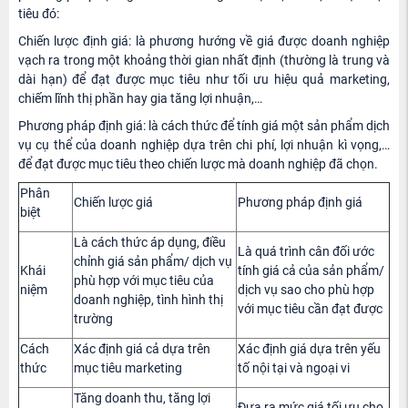
tiêu đó:
Chiến lược định giá: là phương hướng về giá được doanh nghiệp
vạch ra trong một khoảng thời gian nhất định (thường là trung và
dài hạn) để đạt được mục tiêu như tối ưu hiệu quả marketing,
chiếm lĩnh thị phần hay gia tăng lợi nhuận,…
Phương pháp định giá: là cách thức để tính giá một sản phẩm dịch
vụ cụ thể của doanh nghiệp dựa trên chi phí, lợi nhuận kì vọng,…
để đạt được mục tiêu theo chiến lược mà doanh nghiệp đã chọn.
Phân
Chiến lược giá
Phương pháp định giá
biệt
Là cách thức áp dụng, điều
Là quá trình cân đối ước
chỉnh giá sản phẩm/ dịch vụ
Khái
tính giá cả của sản phẩm/
phù hợp với mục tiêu của
niệm
dịch vụ sao cho phù hợp
doanh nghiệp, tình hình thị
với mục tiêu cần đạt được
trường
Cách
Xác định giá cả dựa trên
Xác định giá dựa trên yếu
thức
mục tiêu marketing
tố nội tại và ngoại vi
Tăng doanh thu, tăng lợi
Đưa ra mức giá tối ưu cho