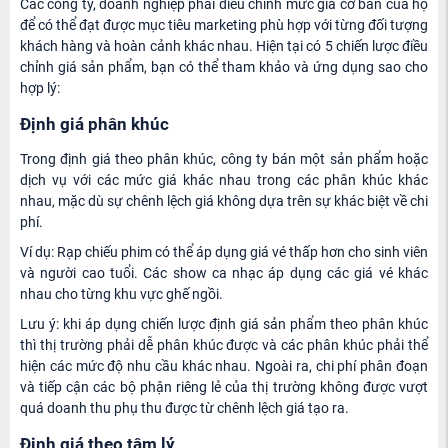
Các công ty, doanh nghiệp phải điều chỉnh mức giá cơ bản của họ
để có thể đạt được mục tiêu marketing phù hợp với từng đối tượng
khách hàng và hoàn cảnh khác nhau. Hiện tại có 5 chiến lược điều
chỉnh giá sản phẩm, bạn có thể tham khảo và ứng dụng sao cho
hợp lý:
Định giá phân khúc
Trong định giá theo phân khúc, công ty bán một sản phẩm hoặc
dịch vụ với các mức giá khác nhau trong các phân khúc khác
nhau, mặc dù sự chênh lệch giá không dựa trên sự khác biệt về chi
phí.
Ví dụ: Rạp chiếu phim có thể áp dụng giá vé thấp hơn cho sinh viên
và người cao tuổi. Các show ca nhạc áp dụng các giá vé khác
nhau cho từng khu vực ghế ngồi.
Lưu ý: khi áp dụng chiến lược định giá sản phẩm theo phân khúc
thì thị trường phải dễ phân khúc được và các phân khúc phải thể
hiện các mức độ nhu cầu khác nhau. Ngoài ra, chi phí phân đoạn
và tiếp cận các bộ phận riêng lẻ của thị trường không được vượt
quá doanh thu phụ thu được từ chênh lệch giá tạo ra.
Định giá theo tâm lý