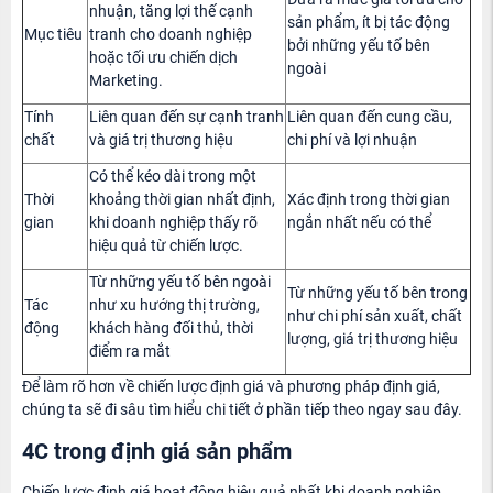
nhuận, tăng lợi thế cạnh
sản phẩm, ít bị tác động
Mục tiêu
tranh cho doanh nghiệp
bởi những yếu tố bên
hoặc tối ưu chiến dịch
ngoài
Marketing.
Tính
Liên quan đến sự cạnh tranh
Liên quan đến cung cầu,
chất
và giá trị thương hiệu
chi phí và lợi nhuận
Có thể kéo dài trong một
Thời
khoảng thời gian nhất định,
Xác định trong thời gian
gian
khi doanh nghiệp thấy rõ
ngắn nhất nếu có thể
hiệu quả từ chiến lược.
Từ những yếu tố bên ngoài
Từ những yếu tố bên trong
Tác
như xu hướng thị trường,
như chi phí sản xuất, chất
động
khách hàng đối thủ, thời
lượng, giá trị thương hiệu
điểm ra mắt
Để làm rõ hơn về chiến lược định giá và phương pháp định giá,
chúng ta sẽ đi sâu tìm hiểu chi tiết ở phần tiếp theo ngay sau đây.
4C trong định giá sản phẩm
Chiến lược định giá hoạt động hiệu quả nhất khi doanh nghiệp