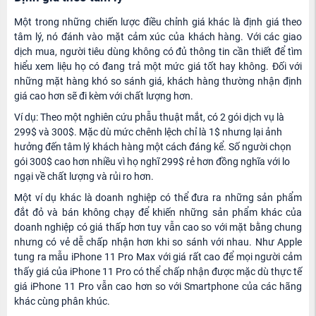
Một trong những chiến lược điều chỉnh giá khác là định giá theo
tâm lý, nó đánh vào mặt cảm xúc của khách hàng. Với các giao
dịch mua, người tiêu dùng không có đủ thông tin cần thiết để tìm
hiểu xem liệu họ có đang trả một mức giá tốt hay không. Đối với
những mặt hàng khó so sánh giá, khách hàng thường nhận định
giá cao hơn sẽ đi kèm với chất lượng hơn.
Ví dụ: Theo một nghiên cứu phẫu thuật mắt, có 2 gói dịch vụ là
299$ và 300$. Mặc dù mức chênh lệch chỉ là 1$ nhưng lại ảnh
hưởng đến tâm lý khách hàng một cách đáng kể. Số người chọn
gói 300$ cao hơn nhiều vì họ nghĩ 299$ rẻ hơn đồng nghĩa với lo
ngại về chất lượng và rủi ro hơn.
Một ví dụ khác là doanh nghiệp có thể đưa ra những sản phẩm
đắt đỏ và bán không chạy để khiến những sản phẩm khác của
doanh nghiệp có giá thấp hơn tuy vẫn cao so với mặt bằng chung
nhưng có vẻ dễ chấp nhận hơn khi so sánh với nhau. Như Apple
tung ra mẫu iPhone 11 Pro Max với giá rất cao để mọi người cảm
thấy giá của iPhone 11 Pro có thể chấp nhận được mặc dù thực tế
giá iPhone 11 Pro vẫn cao hơn so với Smartphone của các hãng
khác cùng phân khúc.